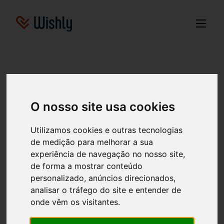
Ideias de presentes para Girl
O nosso site usa cookies
Encontre ideias de presentes individuais para para Girl
aqui. Essas ideias de presentes foram determinadas com
base em pedidos de várias listas de desejos online.
Utilizamos cookies e outras tecnologias
de medição para melhorar a sua
experiência de navegação no nosso site,
Girl
Birthday
Christmas
Wedding
Birth
de forma a mostrar conteúdo
Other
personalizado, anúncios direcionados,
analisar o tráfego do site e entender de
onde vêm os visitantes.