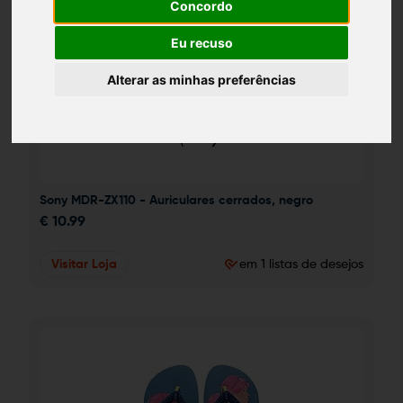
Concordo
Eu recuso
Alterar as minhas preferências
Sony MDR-ZX110 - Auriculares cerrados, negro
€
10.99
Visitar Loja
em 1 listas de desejos