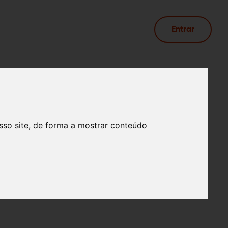
Entrar
sso site, de forma a mostrar conteúdo
de (nachfolgend Wishly oder Betreiber genannt),
e folgenden Nutzungsbedingungen (AGB) vom