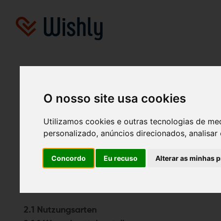
AGB
O nosso site usa cookies
1. Betreiber
Utilizamos cookies e outras tecnologias de me
personalizado, anúncios direcionados, analisar 
Der Betreiber Dresslove GmbH, Sonnenlandstraße
gewährt die kostenlose Nutzung der Website ht
Concordo
Eu recuso
Alterar as minhas 
Nutzer akzeptiert werden.
2. Merkmale der Seite
2.1 Nutzungsarten