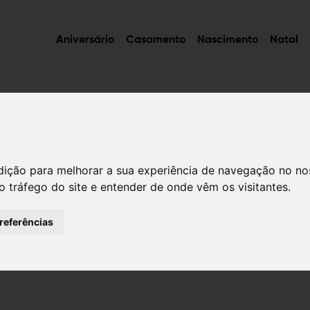
Aniversário
Casamento
Nascimento
Natal
dição para melhorar a sua experiência de navegação no no
o tráfego do site e entender de onde vêm os visitantes.
 4, 14471 Potsdam, Deutschland, E-Mail: info@wishly.
tp://www.wishly.de unter der Voraussetzung, dass di
preferências