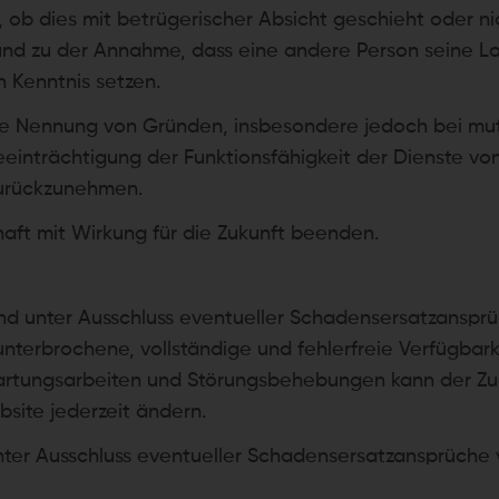
ob dies mit betrügerischer Absicht geschieht oder nich
nd zu der Annahme, dass eine andere Person seine Lo
 Kenntnis setzen.
ohne Nennung von Gründen, insbesondere jedoch bei 
nträchtigung der Funktionsfähigkeit der Dienste von 
urückzunehmen.
haft mit Wirkung für die Zukunft beenden.
 und unter Ausschluss eventueller Schadensersatzanspr
unterbrochene, vollständige und fehlerfreie Verfügbark
Wartungsarbeiten und Störungsbehebungen kann der Zu
site jederzeit ändern.
 unter Ausschluss eventueller Schadensersatzansprüche