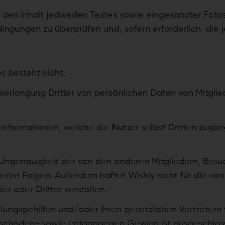
et, den Inhalt jedweden Textes sowie eingesandter Foto
gungen zu überprüfen und, sofern erforderlich, die je
s besteht nicht.
iserlangung Dritter von persönlichen Daten von Mitglie
d Informationen, welche die Nutzer selbst Dritten zug
er Ungenauigkeit der von den anderen Mitgliedern, Bes
deren Folgen. Außerdem haftet Wishly nicht für die von
er oder Dritter verstoßen.
üllungsgehilfen und/oder ihren gesetzlichen Vertrete
schäden- sowie entgangenen Gewinn ist ausgeschlos