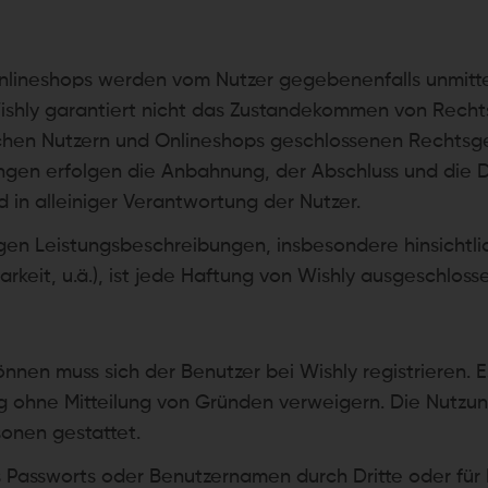
Onlineshops werden vom Nutzer gegebenenfalls unmitte
 Wishly garantiert nicht das Zustandekommen von Recht
wischen Nutzern und Onlineshops geschlossenen Rechtsg
tellungen erfolgen die Anbahnung, der Abschluss und di
 in alleiniger Verantwortung der Nutzer.
igen Leistungsbeschreibungen, insbesondere hinsichtlic
barkeit, u.ä.), ist jede Haftung von Wishly ausgeschloss
nnen muss sich der Benutzer bei Wishly registrieren. 
hne Mitteilung von Gründen verweigern. Die Nutzung 
onen gestattet.
des Passworts oder Benutzernamen durch Dritte oder fü