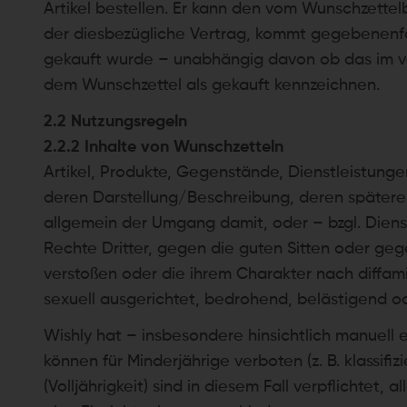
Artikel bestellen. Er kann den vom Wunschzette
der diesbezügliche Vertrag, kommt gegebenenfa
gekauft wurde – unabhängig davon ob das im v
dem Wunschzettel als gekauft kennzeichnen.
2.2 Nutzungsregeln
2.2.2 Inhalte von Wunschzetteln
Artikel, Produkte, Gegenstände, Dienstleistun
deren Darstellung/Beschreibung, deren spätere
allgemein der Umgang damit, oder – bzgl. Die
Rechte Dritter, gegen die guten Sitten oder gege
verstoßen oder die ihrem Charakter nach diffamie
sexuell ausgerichtet, bedrohend, belästigend oder
Wishly hat – insbesondere hinsichtlich manuell 
können für Minderjährige verboten (z. B. klassifi
(Volljährigkeit) sind in diesem Fall verpflichte